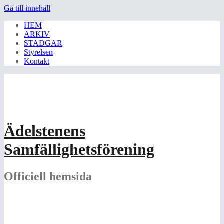
Gå till innehåll
HEM
ARKIV
STADGAR
Styrelsen
Kontakt
Ädelstenens
Samfällighetsförening
Officiell hemsida