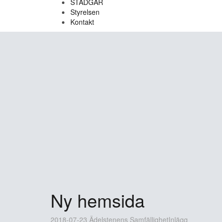
STADGAR
Styrelsen
Kontakt
Ny hemsida
2018-07-23
Ädelstenens Samfällighet
Inlägg