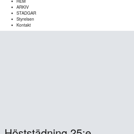
HEM
ARKIV
STADGAR
Styrelsen
Kontakt
Höststädning 25:e