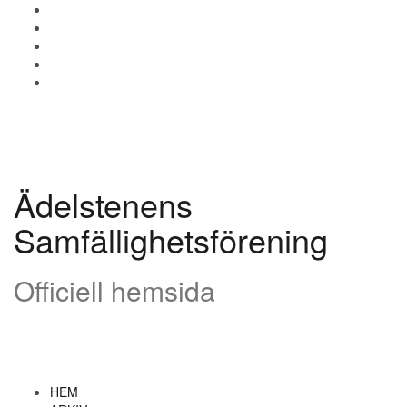
Gå
HEM
till
ARKIV
innehåll
STADGAR
Styrelsen
Kontakt
Ädelstenens
Samfällighetsförening
Officiell hemsida
HEM