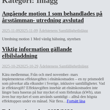
Kategori:
Inlägg
Angående motion 1 som behandlades på
årsstämman- utredning avslutad
2025-11-09
2025-11-09
Ädelstenens Samfällighet
Inlägg
Utredning motion 1 Med vänlig hälsning, styrelsen
Viktig information gällande
elbilsladdning
2025-10-29
2025-10-29
Ädelstenens Samfällighet
Inlägg
Kära medlemmar, Från och med november- mars
implementeras effektavgiften i elnätskostnaden – en ny prismodell
som påverkar alla elkunder i Sverige, inklusive samfälligheter. Vad
är effektavgift? Effektavgiften innebär att elnätskostnaden inte
längre bara baseras på hur mycket el som förbrukas (kWh), utan
även hur mycket el som används samtidigt – alltså den högsta
Viktig
effekttoppen under en månad. När flera…
Fortsätt läsa
information
gällande