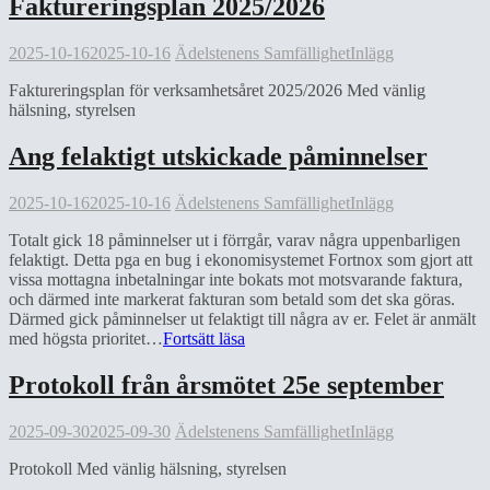
Faktureringsplan 2025/2026
elbilsladdning
2025-10-16
2025-10-16
Ädelstenens Samfällighet
Inlägg
Faktureringsplan för verksamhetsåret 2025/2026 Med vänlig
hälsning, styrelsen
Ang felaktigt utskickade påminnelser
2025-10-16
2025-10-16
Ädelstenens Samfällighet
Inlägg
Totalt gick 18 påminnelser ut i förrgår, varav några uppenbarligen
felaktigt. Detta pga en bug i ekonomisystemet Fortnox som gjort att
vissa mottagna inbetalningar inte bokats mot motsvarande faktura,
och därmed inte markerat fakturan som betald som det ska göras.
Därmed gick påminnelser ut felaktigt till några av er. Felet är anmält
Ang
med högsta prioritet…
Fortsätt läsa
felaktigt
utskickade
Protokoll från årsmötet 25e september
påminnelser
2025-09-30
2025-09-30
Ädelstenens Samfällighet
Inlägg
Protokoll Med vänlig hälsning, styrelsen