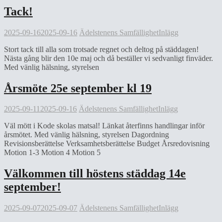
Tack!
2025-09-16
2025-09-16
Ädelstenens Samfällighet
Inlägg
Stort tack till alla som trotsade regnet och deltog på städdagen!
Nästa gång blir den 10e maj och då beställer vi sedvanligt finväder.
Med vänlig hälsning, styrelsen
Årsmöte 25e september kl 19
2025-09-11
2025-09-16
Ädelstenens Samfällighet
Inlägg
Väl mött i Kode skolas matsal! Länkat återfinns handlingar inför
årsmötet. Med vänlig hälsning, styrelsen Dagordning
Revisionsberättelse Verksamhetsberättelse Budget Årsredovisning
Motion 1-3 Motion 4 Motion 5
Välkommen till höstens städdag 14e
september!
2025-09-07
2025-09-07
Ädelstenens Samfällighet
Inlägg