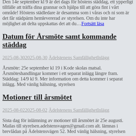
Den 14e september kl 9 är det dags för höstens städdag, ett ypperligt
tillfälle att träffa dina grannar och hjälpa till att göra fint i vårt
område! Höstens städledare är desamma som i våras och ni som är
det får städpärm hemlevererad av styrelsen. Om du inte har
Välkommen
möjlighet att delta uppskattas det att du…
Fortsätt läsa
till
höstens
Datum för Årsmöte samt kommande
städdag
städdag
14e
september!
2025-08-30
2025-08-30
Ädelstenens Samfällighet
Inlägg
Årsmöte: 25e september kl 19 i Kode skolas matsal.
Årsmöteshandlingar kommer i ett separat inlägg längre fram.
Städdag: 14/9 kl 9. Mer information om detta kommer i separat
inlägg. Med vänlig hälsning, styrelsen
Motioner till årsmötet
2025-08-02
2025-08-02
Ädelstenens Samfällighet
Inlägg
Sista dag för inlämning av motioner till årsmötet är 25e augusti.
Mailas till
styrelsen.adelstensvagen@gmail.com
alt. lämnas i
brevlådan på Ädelstensvägen 52. Med vänlig hälsning, styrelsen