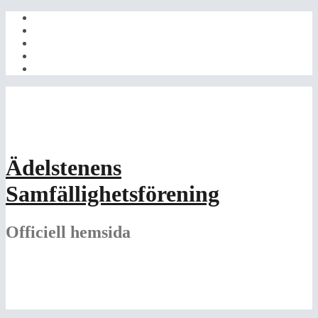
Gå
HEM
till
ARKIV
innehåll
STADGAR
Styrelsen
Kontakt
Ädelstenens
Samfällighetsförening
Officiell hemsida